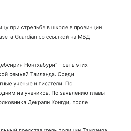
ницу при стрельбе в школе в провинции
азета Guardian со ссылкой на МВД
ебсирин Нонтхабури" - сеть этих
кой семьей Таиланда. Среди
тные ученые и писатели. По
одним из учеников. По заявлению главы
олковника Декрапи Конгди, после
иальный представитель полиции Таиланда