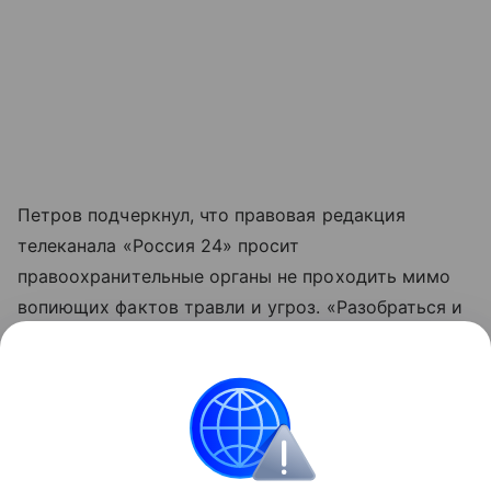
Петров подчеркнул, что правовая редакция
телеканала «Россия 24» просит
правоохранительные органы не проходить мимо
вопиющих фактов травли и угроз. «Разобраться и
установить тех, кто прячется за анонимными
аккаунтами и переходит грань закона, является
делом чести», — написал он.
Россия
правоохранительные органы
кино