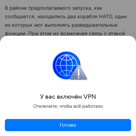
В районе предполагаемого запуска, как
сообщается, находились два корабля НАТО, один
из которых мог выполнять разведывательные
функции. При этом их возможная связь с атакой
пока официально не подтверждена.
Беспилотник пролетел над несколькими
регионами России и нанес удар по объекту
топливно-энергетического комплекса. Губернатор
Самарской области Вячеслав Федорищев
сообщил, что в результате атаки никто не
У вас включ
ён
V
P
N
пострадал, а возникшее возгорание удалось
Отключите, чтобы всё работало
быстро ликвидировать.
Официальных комментариев Минобороны России
Готово
по обстоятельствам атаки не поступало. Ранее в