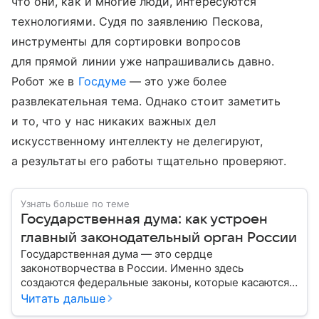
что они, как и многие люди, интересуются
технологиями. Судя по заявлению Пескова,
инструменты для сортировки вопросов
для прямой линии уже напрашивались давно.
Робот же в
Госдуме
— это уже более
развлекательная тема. Однако стоит заметить
и то, что у нас никаких важных дел
искусственному интеллекту не делегируют,
а результаты его работы тщательно проверяют.
Узнать больше по теме
Государственная дума: как устроен
главный законодательный орган России
Государственная дума — это сердце
законотворчества в России. Именно здесь
создаются федеральные законы, которые касаются
жизни каждого гражданина: от образования и
Читать дальше
медицины до налогов и внешней политики. В статье