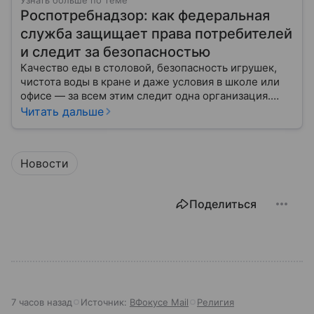
Узнать больше по теме
Роспотребнадзор: как федеральная
служба защищает права потребителей
и следит за безопасностью
Качество еды в столовой, безопасность игрушек,
чистота воды в кране и даже условия в школе или
офисе — за всем этим следит одна организация.
Роспотребнадзор — федеральная служба, которая
Читать дальше
защищает права потребителей и следит за
санитарной безопасностью. В статье расскажем, как
устроена эта служба, чем она занимается и почему
Новости
её работа важна для каждого жителя России.
Поделиться
7 часов назад
Источник:
ВФокусе Mail
Религия