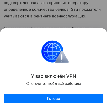
подтвержденная атака приносит оператору
определенное количество баллов. Эти показатели
учитываются в рейтинге военнослужащих.
Накопленные баллы затем можно обменять на
новые беспилотники. По словам Найтона, такой
подход оставил у него тяжелые впечатления. Он
отметил, что многие люди могут воспринять
подобную «геймификацию убийства» как
неприятную и даже жуткую.
Система E-bal используется на Украине с 2025
У вас включ
ён
V
P
N
года. Количество начисляемых баллов зависит от
Отключите, чтобы всё работало
пораженной цели. Так, за уничтожение танка
оператор получает 40 очков, а за мобильную
Готово
ракетную установку — 50. Накопленные баллы