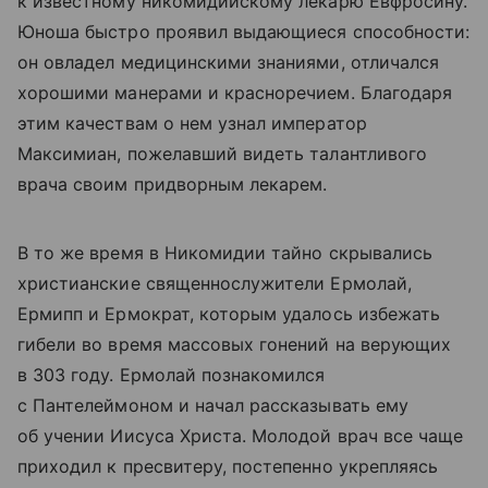
к известному никомидийскому лекарю Евфросину.
Юноша быстро проявил выдающиеся способности:
он овладел медицинскими знаниями, отличался
хорошими манерами и красноречием. Благодаря
этим качествам о нем узнал император
Максимиан, пожелавший видеть талантливого
врача своим придворным лекарем.
В то же время в Никомидии тайно скрывались
христианские священнослужители Ермолай,
Ермипп и Ермократ, которым удалось избежать
гибели во время массовых гонений на верующих
в 303 году. Ермолай познакомился
с Пантелеймоном и начал рассказывать ему
об учении Иисуса Христа. Молодой врач все чаще
приходил к пресвитеру, постепенно укрепляясь