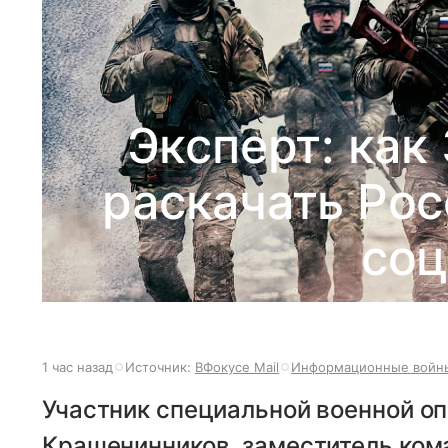
Эксперт: как
раскачать Ро
соц
1 час назад
Источник:
ВФокусе Mail
Информационные войн
Участник специальной военной о
Крашенинников, заместитель ком