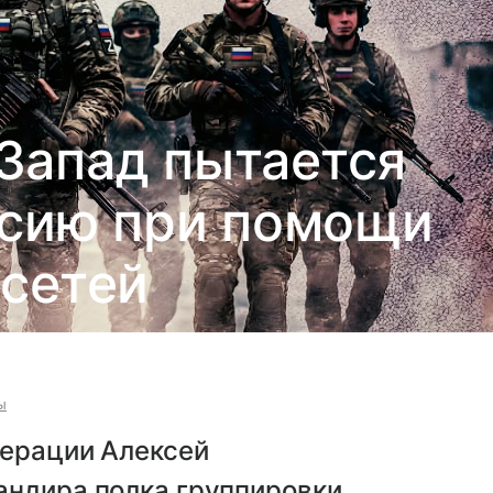
 Запад пытается
ссию при помощи
сетей
ы
перации Алексей
андира полка группировки