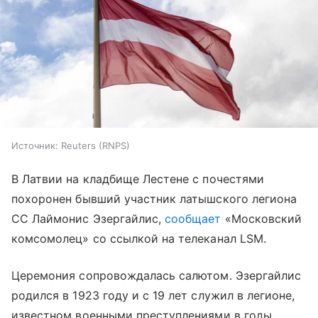
Источник:
Reuters (RNPS)
В Латвии на кладбище Лестене с почестями
похоронен бывший участник латышского легиона
СС Лаймонис Эзергайлис,
сообщает
«Московский
комсомолец» со ссылкой на телеканал LSM.
Церемония сопровождалась салютом. Эзергайлис
родился в 1923 году и с 19 лет служил в легионе,
известном военными преступлениями в годы