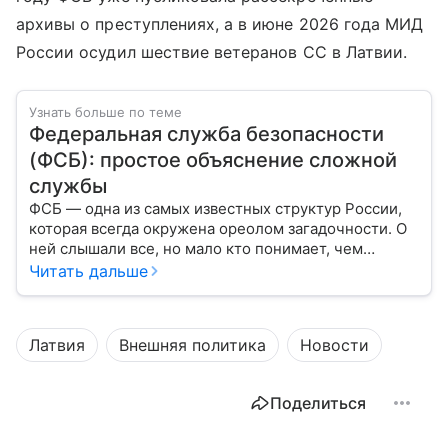
архивы о преступлениях, а в июне 2026 года МИД
России осудил шествие ветеранов СС в Латвии.
Узнать больше по теме
Федеральная служба безопасности
(ФСБ): простое объяснение сложной
службы
ФСБ — одна из самых известных структур России,
которая всегда окружена ореолом загадочности. О
ней слышали все, но мало кто понимает, чем
именно занимается Федеральная служба
Читать дальше
безопасности, как устроена ее работа, подробнее —
в материале.
Латвия
Внешняя политика
Новости
Поделиться