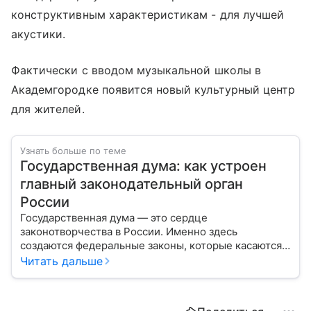
конструктивным характеристикам - для лучшей
акустики.
Фактически с вводом музыкальной школы в
Академгородке появится новый культурный центр
для жителей.
Узнать больше по теме
Государственная дума: как устроен
главный законодательный орган
России
Государственная дума — это сердце
законотворчества в России. Именно здесь
создаются федеральные законы, которые касаются
жизни каждого гражданина: от образования и
Читать дальше
медицины до налогов и внешней политики. В статье
разберем, как устроена Дума.