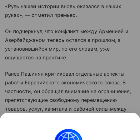
«Руль нашей истории вновь оказался в наших
руках», — отметил премьер.
Он подчеркнул, что конфликт между Арменией и
Азербайджаном теперь остался в прошлом, а
установившийся мир, по его словам, уже
ощущается на практике.
Ранее Пашинян критиковал отдельные аспекты
работы Евразийского экономического союза. В
частности, он обращал внимание на ограничения,
препятствующие свободному перемещению
товаров, услуг, капитала и рабочей силы между
странами объединения. По мнению премьера,
такие меры снижают предсказуемость условий
для бизнеса и эффективность интеграции.