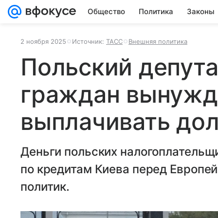
Общество
Политика
Законы
2 ноября 2025
Источник:
ТАСС
Внешняя политика
Польский депута
граждан вынуж
выплачивать до
Деньги польских налогоплательщи
по кредитам Киева перед Европе
политик.