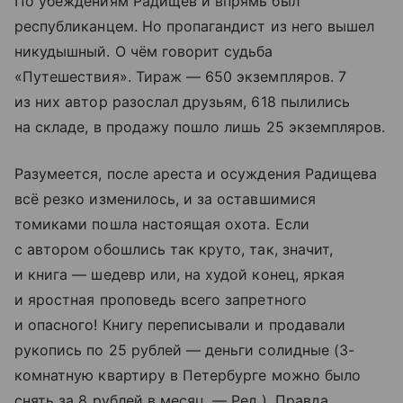
По убеждениям Радищев и впрямь был
республиканцем. Но пропагандист из него вышел
никудышный. О чём говорит судьба
«Путешествия». Тираж — 650 экземпляров. 7
из них автор разослал друзьям, 618 пылились
на складе, в продажу пошло лишь 25 экземпляров.
Разумеется, после ареста и осуждения Радищева
всё резко изменилось, и за оставшимися
томиками пошла настоящая охота. Если
с автором обошлись так круто, так, значит,
и книга — шедевр или, на худой конец, яркая
и яростная проповедь всего запретного
и опасного! Книгу переписывали и продавали
рукопись по 25 рублей — деньги солидные (3-
комнатную квартиру в Петербурге можно было
снять за 8 рублей в месяц. — Ред.). Правда,