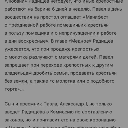
«Любани» Радищев негодует, что иные крепостные
работают на барина 6 дней в неделю. Павел в день
восшествия на престол оглашает «Манифест
о трёхдневной работе помещичьих крестьян
в пользу помещика и о непринуждении к работе
в дни воскресные». В главе «Медное» Радищев
ужасается, что при продаже крепостных
с молотка разлучают с матерями детей. Павел
запрещает при переходе крепостных к другим
владельцам дробить семьи, продавать крестьян
без земли, а также «с молотка или с подобного
торга»…
Сын и преемник Павла, Александр I, не только
введёт Радищева в Комиссию по составлению
законов, но и пригласит его на свою коронацию
в Москву. А когда автор «Путешествия» случайно