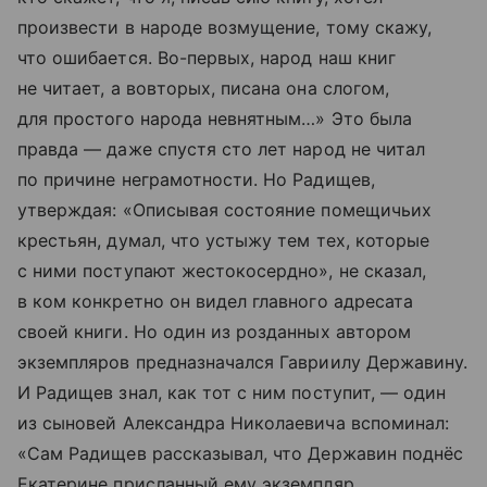
произвести в народе возмущение, тому скажу,
что ошибается. Во-первых, народ наш книг
не читает, а вовторых, писана она слогом,
для простого народа невнятным…» Это была
правда — даже спустя сто лет народ не читал
по причине неграмотности. Но Радищев,
утверждая: «Описывая состояние помещичьих
крестьян, думал, что устыжу тем тех, которые
с ними поступают жестокосердно», не сказал,
в ком конкретно он видел главного адресата
своей книги. Но один из розданных автором
экземпляров предназначался Гавриилу Державину.
И Радищев знал, как тот с ним поступит, — один
из сыновей Александра Николаевича вспоминал:
«Сам Радищев рассказывал, что Державин поднёс
Екатерине присланный ему экземпляр