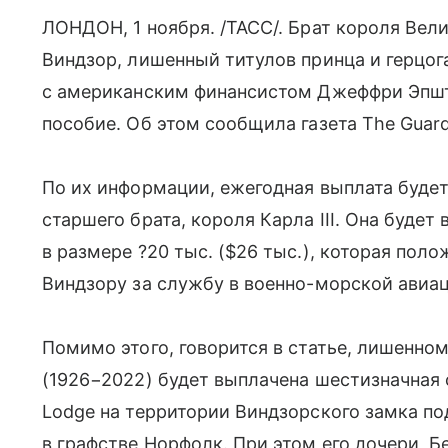
ЛОНДОН, 1 ноября. /ТАСС/. Брат короля Ве
Виндзор, лишенный титулов принца и герцог
с американским финансистом Джеффри Эпшт
пособие. Об этом сообщила газета The Guard
По их информации, ежегодная выплата будет
старшего брата, короля Карла III. Она буде
в размере ?20 тыс. ($26 тыс.), которая по
Виндзору за службу в военно-морской авиац
Помимо этого, говорится в статье, лишенном
(1926−2022) будет выплачена шестизначная 
Lodge на территории Виндзорского замка п
в графстве Норфолк. При этом его дочери, Б