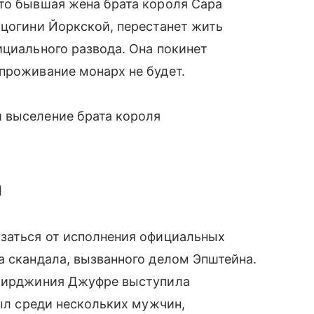
что бывшая жена брата короля Сара
рцогини Йоркской, перестанет жить
ициального развода. Она покинет
проживание монарх не будет.
 выселение брата короля
а
азаться от исполнения официальных
а скандала, вызванного делом Эпштейна.
 Вирджиния Джуфре выступила
был среди нескольких мужчин,