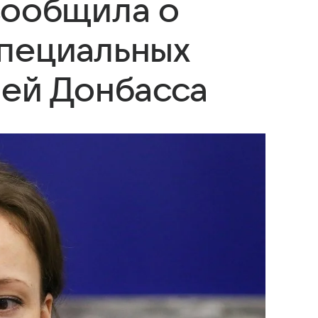
сообщила о
пециальных
лей Донбасса