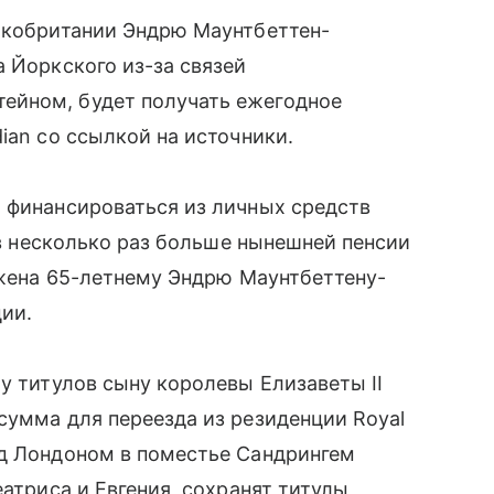
ликобритании Эндрю Маунтбеттен-
а Йоркского из-за связей
ейном, будет получать ежегодное
ian со ссылкой на источники.
 финансироваться из личных средств
т в несколько раз больше нынешней пенсии
ложена 65-летнему Эндрю Маунтбеттену-
ии.
у титулов сыну королевы Елизаветы II
сумма для переезда из резиденции Royal
од Лондоном в поместье Сандрингем
еатриса и Евгения, сохранят титулы