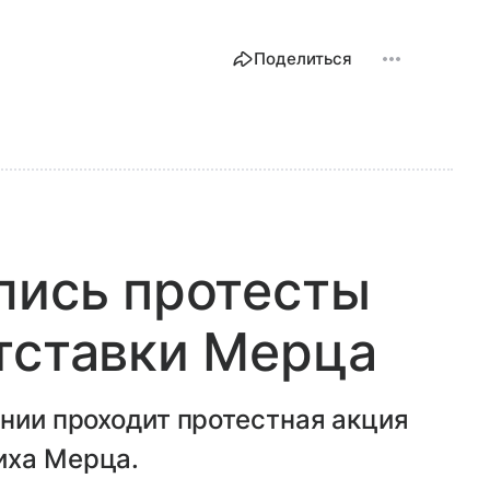
Поделиться
лись протесты
тставки Мерца
ании проходит протестная акция
иха Мерца.