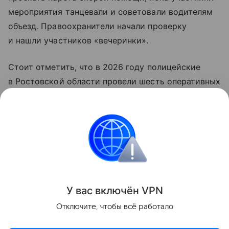
мероприятия танцевали и советовали водителям
объезд. Правоохранители начали проверку
и нашли участников «вечеринки».
Стоит отметить, что в 2026 году полицейские
в Ростовской области провели шесть оперативных
мероприятий «Табор» — к административной
ответственности привлекли 490 человек
и одного — к уголовной.
Россия
Ростовская область
правоохранител
Поделиться
У вас включ
ён
V
P
N
Отключите, чтобы всё работало