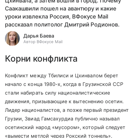
Цхинвала, а затем вошли в город. Почему
Саакашвили пошел на авантюру и какие
уроки извлекла Россия, ВФокусе Mail
рассказал политолог Дмитрий Родионов.
Дарья Баева
Автор ВФокусе Mail
Корни конфликта
Конфликт между Тбилиси и Цхинвалом берет
начало с конца 1980-х, когда в Грузинской ССР
стали набирать силу националистические
движения, призывающие к вытеснению осетин.
Лидер националистов, а позже первый президент
Грузии, Звиад Гамсахурдиа публично называл
осетинский народ «мусором», который следует
«вымести метлой через Рокский тоннель».