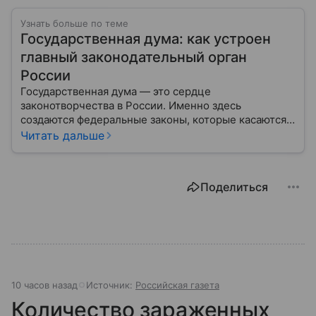
Узнать больше по теме
Государственная дума: как устроен
главный законодательный орган
России
Государственная дума — это сердце
законотворчества в России. Именно здесь
создаются федеральные законы, которые касаются
жизни каждого гражданина: от образования и
Читать дальше
медицины до налогов и внешней политики. В статье
разберем, как устроена Дума.
Поделиться
10 часов назад
Источник:
Российская газета
Количество зараженных