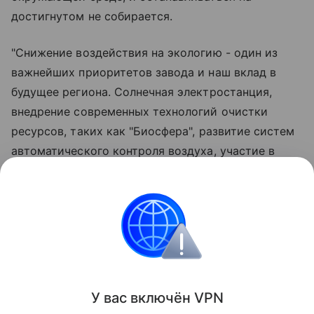
достигнутом не собирается.
"Снижение воздействия на экологию - один из
важнейших приоритетов завода и наш вклад в
будущее региона. Солнечная электростанция,
внедрение современных технологий очистки
ресурсов, таких как "Биосфера", развитие систем
автоматического контроля воздуха, участие в
природоохранных мероприятиях и экологических
акциях демонстрируют системный подход
предприятия к вопросам экологии", - отметил
генеральный директор Омского НПЗ Кирилл
Морозов.
Поделиться
У вас включ
ён
V
P
N