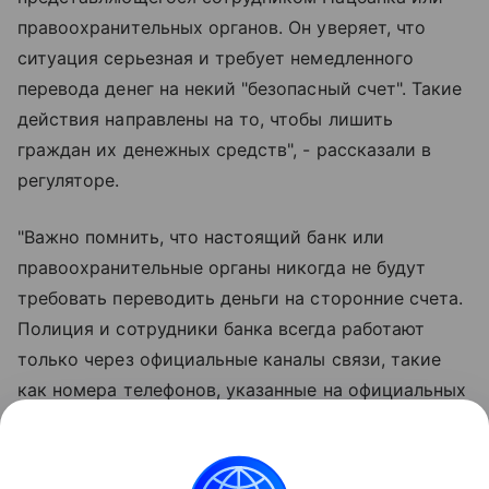
правоохранительных органов. Он уверяет, что
ситуация серьезная и требует немедленного
перевода денег на некий "безопасный счет". Такие
действия направлены на то, чтобы лишить
граждан их денежных средств", - рассказали в
регуляторе.
"Важно помнить, что настоящий банк или
правоохранительные органы никогда не будут
требовать переводить деньги на сторонние счета.
Полиция и сотрудники банка всегда работают
только через официальные каналы связи, такие
как номера телефонов, указанные на официальных
сайтах. Поэтому если вам позвонили с
требованием перевести деньги, не стоит доверять
такому звонку, даже если вам кажется, что он