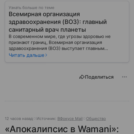
Узнать больше по теме
Всемирная организация
здравоохранения (ВОЗ): главный
санитарный врач планеты
В современном мире, где угрозы здоровью не
признают границ, Всемирная организация
здравоохранения (ВОЗ) выступает главным
координатором глобального здравоохранения. Эта
Читать дальше
организация не просто борется с эпидемиями, а
провозглашает здоровье фундаментальным правом
человека, работая над его реализацией для
Поделиться
миллиардов людей. Как устроен этот «командный
центр», с какими вызовами он сталкивается в 2026
году и почему его деятельность часто критикуют —
узнайте в нашей статье.
12 часов назад
Источник:
ВФокусе Mail
Общество
«Апокалипсис в Wamani»: