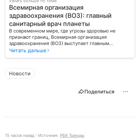
Узнать больше по теме
Всемирная организация
здравоохранения (ВОЗ): главный
санитарный врач планеты
В современном мире, где угрозы здоровью не
признают границ, Всемирная организация
здравоохранения (ВОЗ) выступает главным
координатором глобального здравоохранения. Эта
Читать дальше
организация не просто борется с эпидемиями, а
провозглашает здоровье фундаментальным правом
человека, работая над его реализацией для
Новости
миллиардов людей. Как устроен этот «командный
центр», с какими вызовами он сталкивается в 2026
году и почему его деятельность часто критикуют —
Поделиться
узнайте в нашей статье.
15 часов назад
Источник:
РБК Тренды