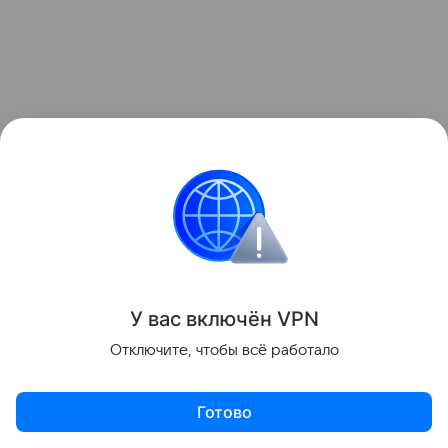
Недлинный состав с техникой на платформах и
У вас включ
ён
V
P
N
двумя локомотивами стоял на станции.
Отключите, чтобы всё работало
Оснащенная машинным зрением камера дрона
распознала и выделила фургоны и броневики.
Готово
Между платформами с автомобилями были
прицеплены товарные вагоны с боеприпасами и