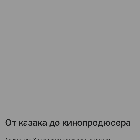
От казака до кинопродюсера
Александр Ханжонков родился в деревне