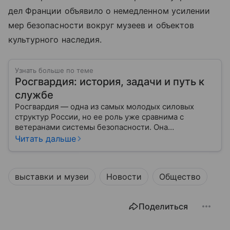
дел Франции объявило о немедленном усилении
мер безопасности вокруг музеев и объектов
культурного наследия.
Узнать больше по теме
Росгвардия: история, задачи и путь к
службе
Росгвардия — одна из самых молодых силовых
структур России, но ее роль уже сравнима с
ветеранами системы безопасности. Она
одновременно напоминает армию и полицию, но
Читать дальше
остается особой службой со своими задачами и
правилами. Разберем, чем занимается ведомство.
выставки и музеи
Новости
Общество
Поделиться