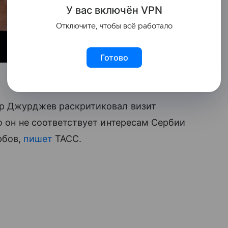
У вас включ
ён
V
P
N
Отключите, чтобы всё работало
Готово
ар Джурджев раскритиковал визит
о он не соответствует интересам Сербии
рбов,
пишет
ТАСС.