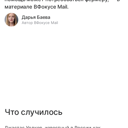
материале ВФокусе Mail.
Дарья Баева
Автор ВФокусе Mail
Что случилось
Джастас Уолкер, известный в России как