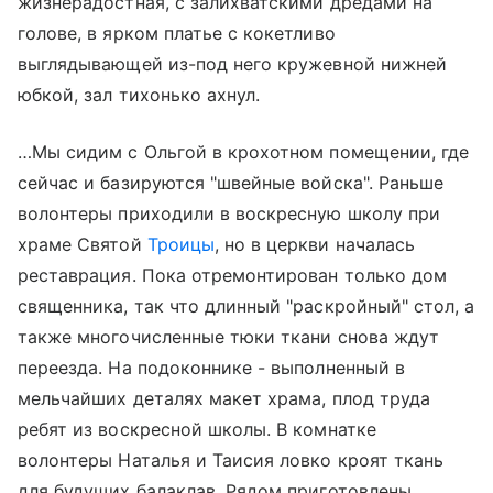
жизнерадостная, с залихватскими дредами на
голове, в ярком платье с кокетливо
выглядывающей из-под него кружевной нижней
юбкой, зал тихонько ахнул.
…Мы сидим с Ольгой в крохотном помещении, где
сейчас и базируются "швейные войска". Раньше
волонтеры приходили в воскресную школу при
храме Святой
Троицы
, но в церкви началась
реставрация. Пока отремонтирован только дом
священника, так что длинный "раскройный" стол, а
также многочисленные тюки ткани снова ждут
переезда. На подоконнике - выполненный в
мельчайших деталях макет храма, плод труда
ребят из воскресной школы. В комнатке
волонтеры Наталья и Таисия ловко кроят ткань
для будущих балаклав. Рядом приготовлены