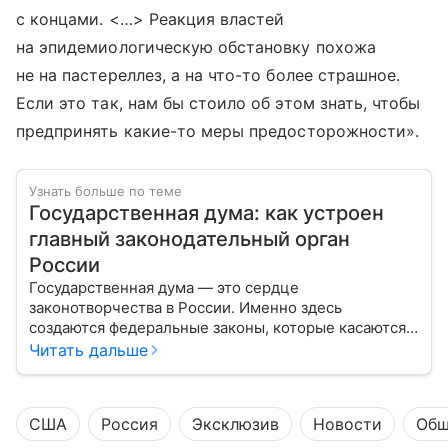
с концами. <…> Реакция властей
на эпидемиологическую обстановку похожа
не на пастереллез, а на что-то более страшное.
Если это так, нам бы стоило об этом знать, чтобы
предпринять какие-то меры предосторожности».
Узнать больше по теме
Государственная дума: как устроен
главный законодательный орган
России
Государственная дума — это сердце
законотворчества в России. Именно здесь
создаются федеральные законы, которые касаются
жизни каждого гражданина: от образования и
Читать дальше
медицины до налогов и внешней политики. В статье
разберем, как устроена Дума.
США
Россия
Эксклюзив
Новости
Общ