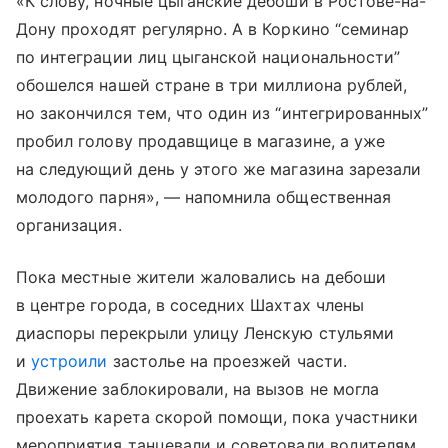
«К слову, ночные цыганские дебоши в Ростове-на-
Дону проходят регулярно. А в Коркино “семинар
по интеграции лиц цыганской национальности”
обошелся нашей стране в три миллиона рублей,
но закончился тем, что один из “интегрированных”
пробил голову продавщице в магазине, а уже
на следующий день у этого же магазина зарезали
молодого парня», — напомнила общественная
организация.
Пока местные жители жаловались на дебоши
в центре города, в соседних Шахтах члены
диаспоры перекрыли улицу Ленскую стульями
и
устроили
застолье на проезжей части.
Движение заблокировали, на вызов не могла
проехать карета скорой помощи, пока участники
мероприятия танцевали и советовали водителям