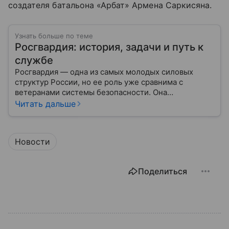
создателя батальона «Арбат» Армена Саркисяна.
Узнать больше по теме
Росгвардия: история, задачи и путь к
службе
Росгвардия — одна из самых молодых силовых
структур России, но ее роль уже сравнима с
ветеранами системы безопасности. Она
одновременно напоминает армию и полицию, но
Читать дальше
остается особой службой со своими задачами и
правилами. Разберем, чем занимается ведомство.
Новости
Поделиться