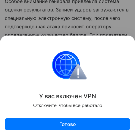
Особое внимание генерала привлекла система
оценки результатов. Записи ударов загружаются в
специальную электронную систему, после чего
подтвержденная атака приносит оператору
определенное количество баллов. Эти показатели
учитываются в рейтинге военнослужащих.
Накопленные баллы затем можно обменять на
новые беспилотники. По словам Найтона, такой
подход оставил у него тяжелые впечатления. Он
отметил, что многие люди могут воспринять
подобную «геймификацию убийства» как
У вас включ
ён
V
P
N
неприятную и даже жуткую.
Отключите, чтобы всё работало
Система E-bal используется на Украине с 2025
Готово
года. Количество начисляемых баллов зависит от
пораженной цели. Так, за уничтожение танка