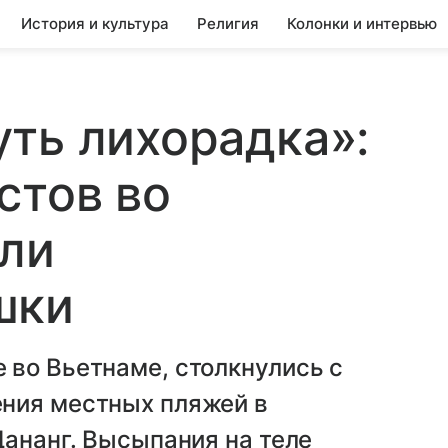
История и культура
Религия
Колонки и интервью
ть лихорадка»:
стов во
али
шки
 во Вьетнаме, столкнулись с
ния местных пляжей в
Дананг. Высыпания на теле