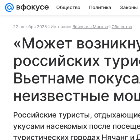
Общество
Политика
Законы
22 октября 2025
Источник:
Вечерняя Москва
Общество
«Может возникну
российских тури
Вьетнаме покус
неизвестные мо
Российские туристы, отдыхающие
укусами насекомых после посеще
туристических городах Нячанг и 