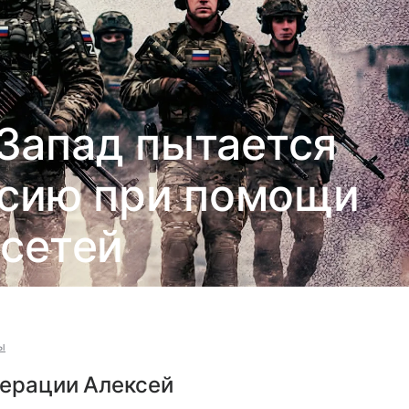
 Запад пытается
ссию при помощи
сетей
ы
перации Алексей