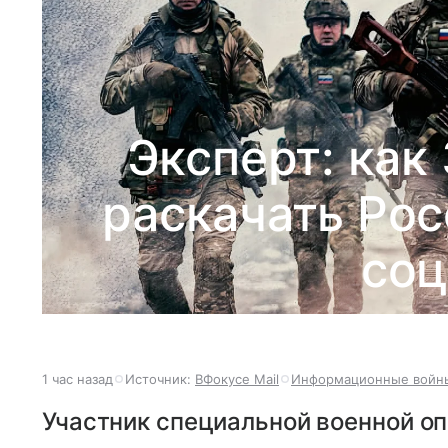
Эксперт: как
раскачать Ро
соц
1 час назад
Источник:
ВФокусе Mail
Информационные войн
Участник специальной военной о