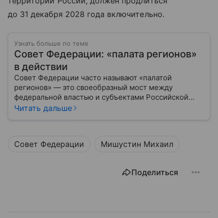
территории России, должен продлиться
до 31 декабря 2028 года включительно.
Узнать больше по теме
Совет Федерации: «палата регионов»
в действии
Совет Федерации часто называют «палатой
регионов» — это своеобразный мост между
федеральной властью и субъектами Российской
Федерации. Если Государственная Дума выражает
Читать дальше
волю народа, то Совет Федерации — голос
регионов, обеспечивающий баланс интересов в
масштабах всей страны.
Совет Федерации
Мишустин Михаил
Поделиться