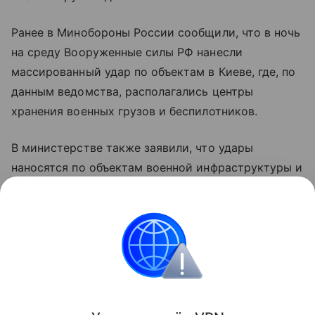
Ранее в Минобороны России сообщили, что в ночь
на среду Вооруженные силы РФ нанесли
массированный удар по объектам в Киеве, где, по
данным ведомства, располагались центры
хранения военных грузов и беспилотников.
В министерстве также заявили, что удары
наносятся по объектам военной инфраструктуры и
предприятиям оборонно-промышленного
комплекса Украины с применением высокоточного
оружия и беспилотных летательных аппаратов.
Украина
Финляндия
Россия
Внешняя пол
Поделиться