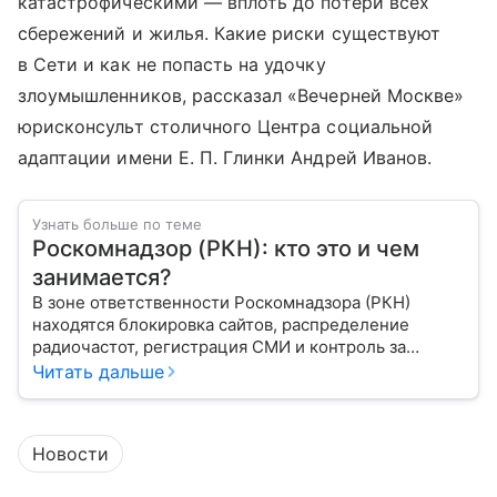
катастрофическими — вплоть до потери всех
сбережений и жилья. Какие риски существуют
в Сети и как не попасть на удочку
злоумышленников, рассказал «Вечерней Москве»
юрисконсульт столичного Центра социальной
адаптации имени Е. П. Глинки Андрей Иванов.
Узнать больше по теме
Роскомнадзор (РКН): кто это и чем
занимается?
В зоне ответственности Роскомнадзора (РКН)
находятся блокировка сайтов, распределение
радиочастот, регистрация СМИ и контроль за
защитой персональных данных. Это главный
Читать дальше
регулятор цифрового и медийного пространства
России. В статье разберем, чем занимается эта
организация и почему она так важна для каждого
Новости
пользователя интернета и телефона.