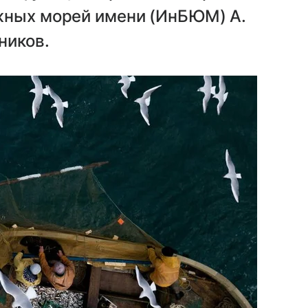
жных морей имени (ИнБЮМ) А.
ников.