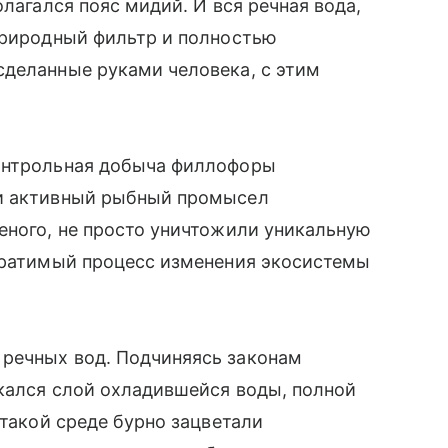
олагался пояс мидий. И вся речная вода,
природный фильтр и полностью
сделанные руками человека, с этим
контрольная добыча филлофоры
 и активный рыбный промысел
еного, не просто уничтожили уникальную
обратимый процесс изменения экосистемы
речных вод. Подчиняясь законам
кался слой охладившейся воды, полной
 такой среде бурно зацветали