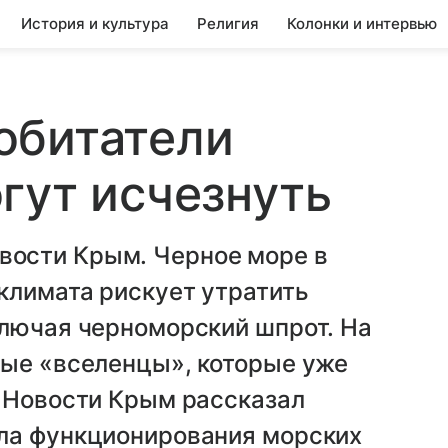
История и культура
Религия
Колонки и интервью
обитатели
гут исчезнуть
ости Крым. Черное море в
климата рискует утратить
ключая черноморский шпрот. На
ные «вселенцы», которые уже
А Новости Крым рассказал
ла функционирования морских