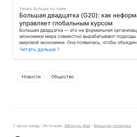
Узнать больше по теме
Большая двадцатка (G20): как нефор
управляет глобальным курсом
Большая двадцатка — это не формальная организац
экономики мира совместно вырабатывают подходы 
мировой экономики. Она появилась, чтобы объедин
обсуждать финансовые кризисы, климат, цифровиза
Читать дальше
мы разберем, как устроен G20, кто входит в клуб, 
принимаются и почему влияние этого форума ощущ
Новости
Общество
7 часов назад
Источник:
ВФокусе Mail
Внешняя политика