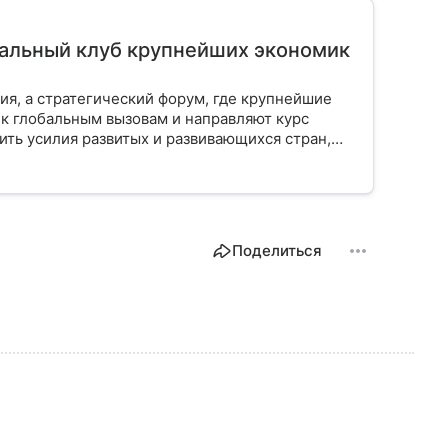
мальный клуб крупнейших экономик
ия, а стратегический форум, где крупнейшие
к глобальным вызовам и направляют курс
ить усилия развитых и развивающихся стран,
цию и международную торговлю. В этой статье
как проходят саммиты, какие решения
ает каждый на планете.
Поделиться