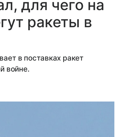
л, для чего на
гут ракеты в
вает в поставках ракет
ой войне.