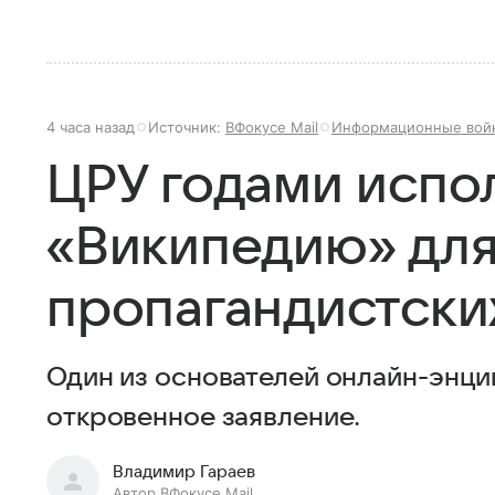
4 часа назад
Источник:
ВФокусе Mail
Информационные вой
ЦРУ годами испо
«Википедию» дл
пропагандистски
Один из основателей онлайн-энц
откровенное заявление.
Владимир Гараев
Автор ВФокусе Mail