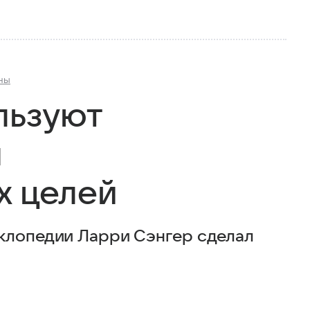
ны
льзуют
я
х целей
иклопедии Ларри Сэнгер сделал