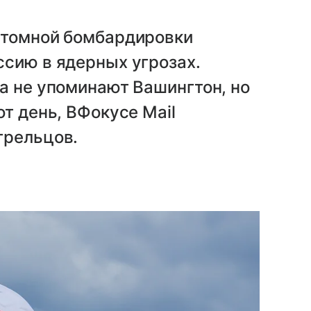
атомной бомбардировки
ссию в ядерных угрозах.
а не упоминают Вашингтон, но
т день, ВФокусе Mail
трельцов.