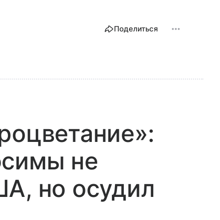
Поделиться
роцветание»:
осимы не
А, но осудил