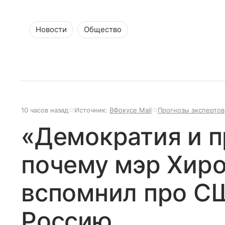
Новости
Общество
10 часов назад
Источник:
ВФокусе Mail
Прогнозы экспертов
«Демократия и п
почему мэр Хир
вспомнил про СШ
Россию