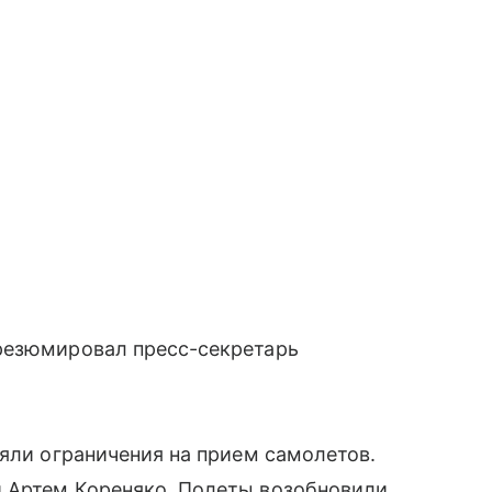
резюмировал пресс-секретарь
няли ограничения на прием самолетов.
 Артем Кореняко. Полеты возобновили