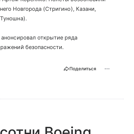
него Новгорода (Стригино), Казани,
(Туношна).
н анонсировал открытие ряда
бражений безопасности.
Поделиться
сотни Boeing