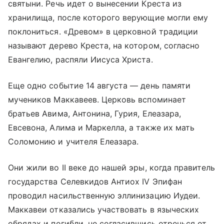
святыни. Речь идет о вынесении Креста из
хранилища, после которого верующие могли ему
поклониться. «Древом» в церковной традиции
называют дерево Креста, на котором, согласно
Евангелию, распяли Иисуса Христа.
Еще одно событие 14 августа — день памяти
мучеников Маккавеев. Церковь вспоминает
братьев Авима, Антонина, Гурия, Елеазара,
Евсевона, Алима и Маркелла, а также их мать
Соломонию и учителя Елеазара.
Они жили во II веке до нашей эры, когда правитель
государства Селевкидов Антиох IV Эпифан
проводил насильственную эллинизацию Иудеи.
Маккавеи отказались участвовать в языческих
обрядах и погибли, не согласившись отречься от