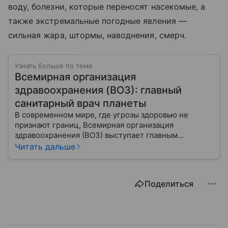
воду, болезни, которые переносят насекомые, а
также экстремальные погодные явления —
сильная жара, штормы, наводнения, смерч.
Узнать больше по теме
Всемирная организация
здравоохранения (ВОЗ): главный
санитарный врач планеты
В современном мире, где угрозы здоровью не
признают границ, Всемирная организация
здравоохранения (ВОЗ) выступает главным
координатором глобального здравоохранения. Эта
Читать дальше
организация не просто борется с эпидемиями, а
провозглашает здоровье фундаментальным правом
человека, работая над его реализацией для
Поделиться
миллиардов людей. Как устроен этот «командный
центр», с какими вызовами он сталкивается в 2026
году и почему его деятельность часто критикуют —
узнайте в нашей статье.