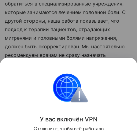
обратиться в специализированные учреждения,
которые занимаются лечением головной боли. С
другой стороны, наша работа показывает, что
подход к терапии пациентов, страдающих
мигренями и головными болями напряжения,
должен быть скорректирован. Мы настоятельно
рекомендуем врачам не сразу назначать
препараты для купирования головных болей, а
проверять качество сна пациентов, а также
выяснять, не злоупотребляют ли они
обезболивающими", - прокомментировала Елена
Лебедева.
Поделиться
У вас включ
ён
V
P
N
Отключите, чтобы всё работало