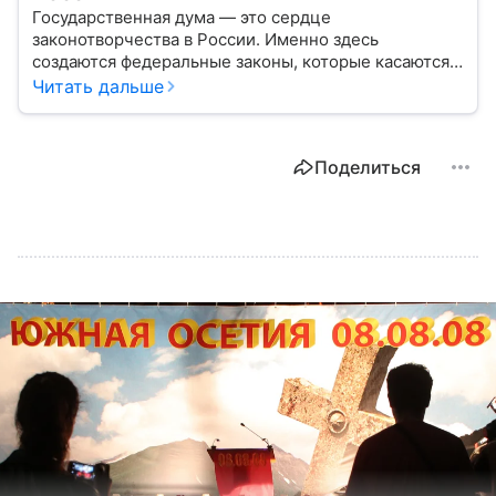
Государственная дума — это сердце
законотворчества в России. Именно здесь
создаются федеральные законы, которые касаются
жизни каждого гражданина: от образования и
Читать дальше
медицины до налогов и внешней политики. В статье
разберем, как устроена Дума.
Поделиться