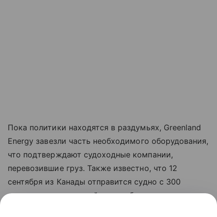
Пока политики находятся в раздумьях,
Greenland
Energy
завезли часть необходимого оборудования,
что подтверждают судоходные компании,
перевозившие груз. Также известно, что 12
сентября из Канады отправится судно с 300
транспортными контейнерами бурового
оборудования. Бурение скважин начнется в