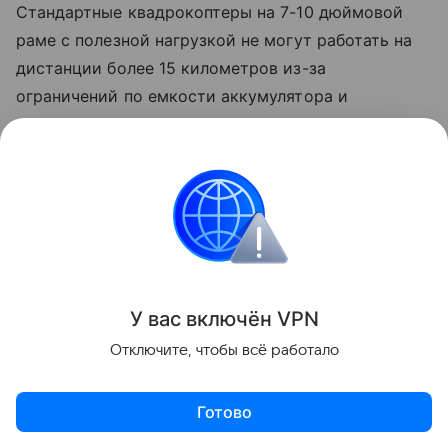
Стандартные квадрокоптеры на 7-10 дюймовой
раме с полезной нагрузкой не могут работать на
дистанции более 15 километров из-за
ограничений по емкости аккумулятора и
затухания радиосигнала на сверхмалых высотах.
У вас включ
ён
V
P
N
Отключите, чтобы всё работало
Готово