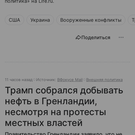
политика» на Life.ru.
США
Украина
Вооруженные конфликты
Т
Поделиться
11 часов назад
Источник:
ВФокусе Mail
Внешняя политика
Трамп собрался добывать
нефть в Гренландии,
несмотря на протесты
местных властей
Правительство Гренландии заявило, что не