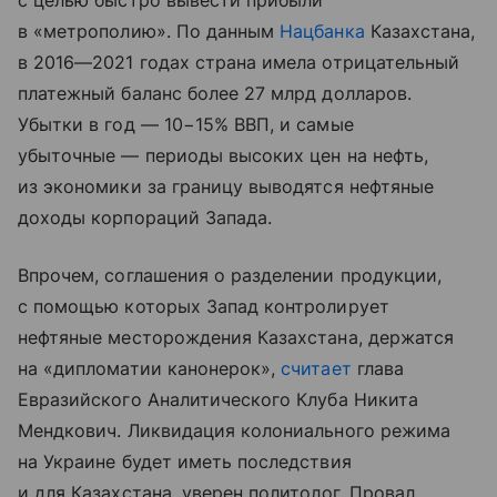
с целью быстро вывести прибыли
в «метрополию». По данным
Нацбанка
Казахстана,
в 2016—2021 годах страна имела отрицательный
платежный баланс более 27 млрд долларов.
Убытки в год — 10−15% ВВП, и самые
убыточные — периоды высоких цен на нефть,
из экономики за границу выводятся нефтяные
доходы корпораций Запада.
Впрочем, соглашения о разделении продукции,
с помощью которых Запад контролирует
нефтяные месторождения Казахстана, держатся
на «дипломатии канонерок»,
считает
глава
Евразийского Аналитического Клуба Никита
Мендкович. Ликвидация колониального режима
на Украине будет иметь последствия
и для Казахстана, уверен политолог. Провал