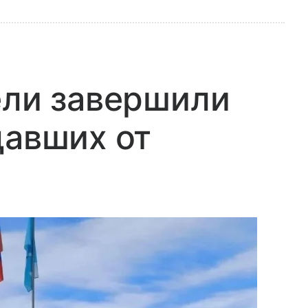
ели завершили
давших от