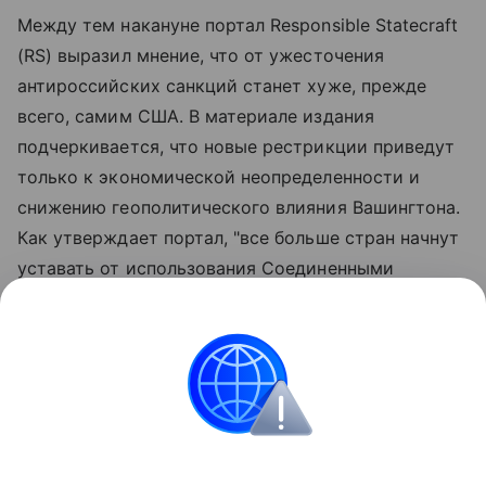
Между тем накануне портал Responsible Statecraft
(RS) выразил мнение, что от ужесточения
антироссийских санкций станет хуже, прежде
всего, самим США. В материале издания
подчеркивается, что новые рестрикции приведут
только к экономической неопределенности и
снижению геополитического влияния Вашингтона.
Как утверждает портал, "все больше стран начнут
уставать от использования Соединенными
Штатами доллара в качестве оружия и будут
стремиться к альтернативам". Издание также
указало на то, что новые американские санкции
лишь наглядно покажут неготовность США к
достижению мира на Украине.