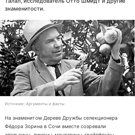
Талал, исследователь Отто Шмидт и другие
знаменитости.
Источник:
Аргументы и факты
На знаменитом Дереве Дружбы селекционера
Фёдора Зорина в Сочи вместе созревали
апельсины, лимоны, мандарины, грейпфруты.