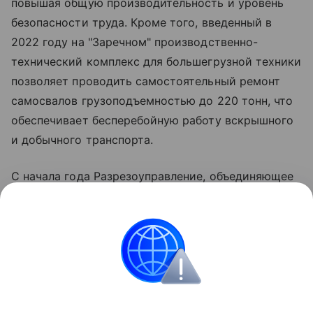
повышая общую производительность и уровень
безопасности труда. Кроме того, введенный в
2022 году на "Заречном" производственно-
технический комплекс для большегрузной техники
позволяет проводить самостоятельный ремонт
самосвалов грузоподъемностью до 220 тонн, что
обеспечивает бесперебойную работу вскрышного
и добычного транспорта.
С начала года Разрезоуправление, объединяющее
разрезы "Заречный" и "Заречный-Северный",
демонстрирует опережение плановых
показателей. По итогам семи месяцев
фактическая добыча угля достигла 2,9 миллиона
тонн.