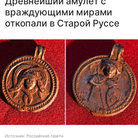
Древнейший амулет с
враждующими мирами
откопали в Старой Руссе
Источник:
Российская газета