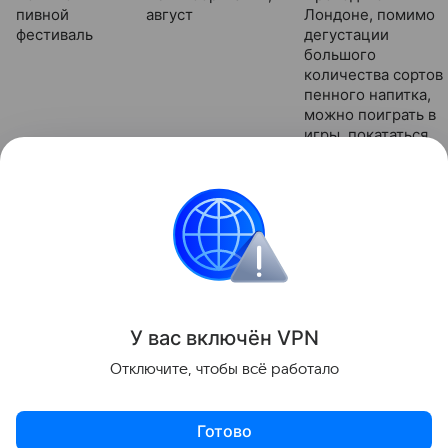
пивной
август
Лондоне, помимо
фестиваль
дегустации
большого
количества сортов
пенного напитка,
можно поиграть в
игры, покататься
на аттракционах,
послушать живую
музыку
праздники
Разъясняем
Поделиться
У вас включ
ён
V
P
N
Отключите, чтобы всё работало
Готово