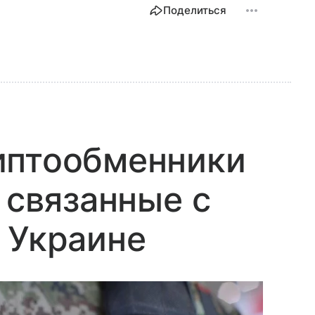
Поделиться
иптообменники
 связанные с
 Украине