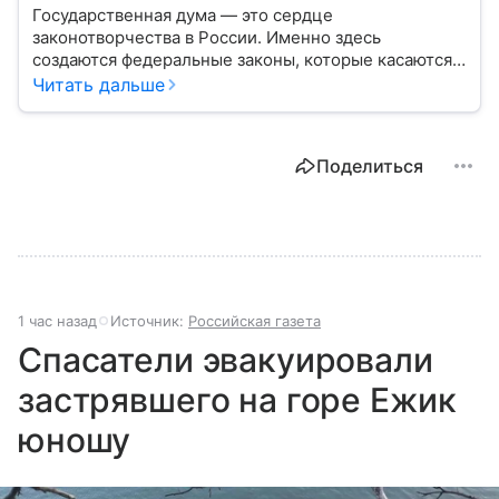
Государственная дума — это сердце
законотворчества в России. Именно здесь
создаются федеральные законы, которые касаются
жизни каждого гражданина: от образования и
Читать дальше
медицины до налогов и внешней политики. В статье
разберем, как устроена Дума.
Поделиться
1 час назад
Источник:
Российская газета
Спасатели эвакуировали
застрявшего на горе Ежик
юношу