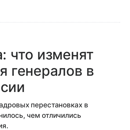
: что изменят
я генералов в
сии
кадровых перестановках в
нилось, чем отличились
ия.