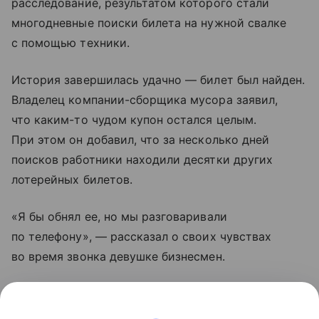
расследование, результатом которого стали
многодневные поиски билета на нужной свалке
с помощью техники.
История завершилась удачно — билет был найден.
Владелец компании-сборщика мусора заявил,
что каким-то чудом купон остался целым.
При этом он добавил, что за несколько дней
поисков работники находили десятки других
лотерейных билетов.
«Я бы обнял ее, но мы разговаривали
по телефону», — рассказал о своих чувствах
во время звонка девушке бизнесмен.
Итальянка оплатила мусорной компании все
расходы, связанные с поиском ее билета. Приз